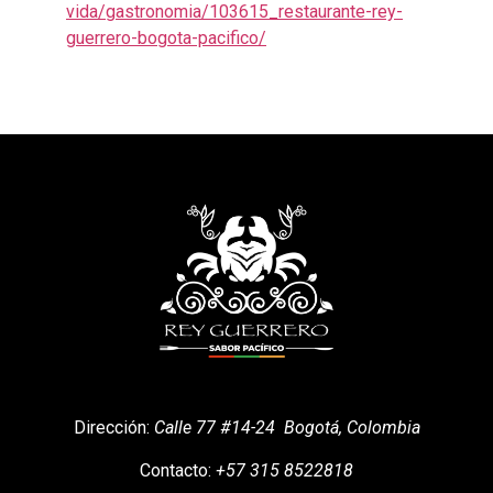
vida/gastronomia/103615_restaurante-rey-
guerrero-bogota-pacifico/
Dirección:
Calle 77 #14-24 Bogotá, Colombia
Contacto
:
+57 315 ​​8522818