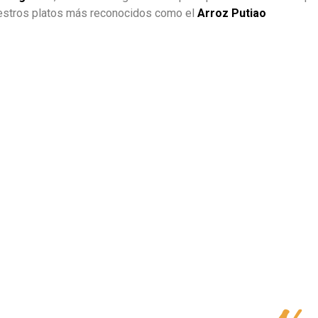
estros platos más reconocidos como el
Arroz Putiao
Llevanos a t
b