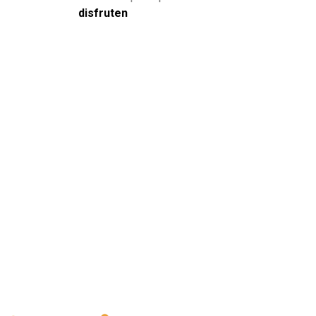
disfruten
us eventos y deja a todos…
ueno ya sabes