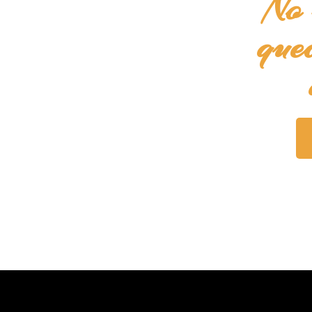
No 
que