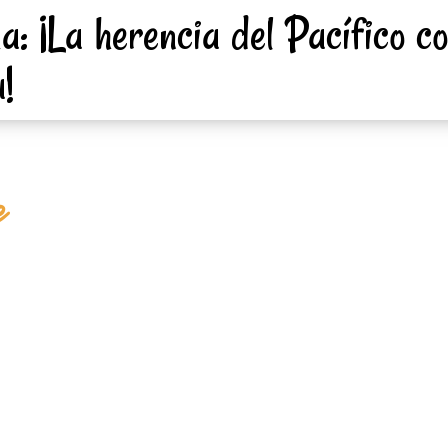
: ¡La herencia del Pacífico c
!
e
y la tradición de