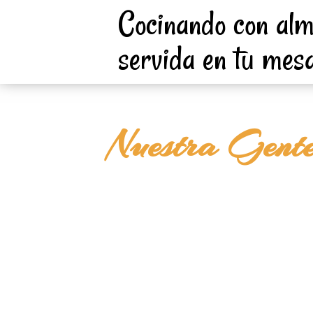
Cocinando con alma
Nuestra gente
servida en tu mesa
Nuestra Gent
Conoce un poco sobre las personas que hacen que la magia 
nuestras recetas se materialice.