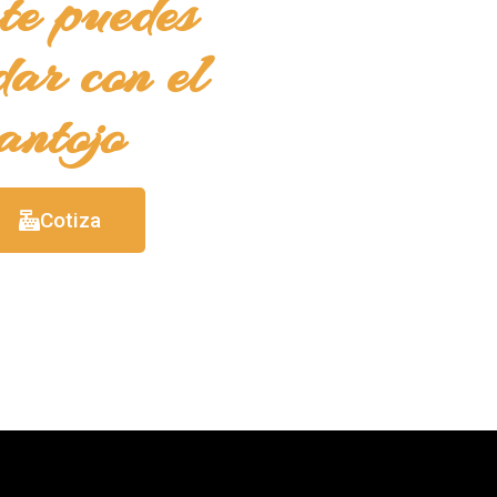
te puedes
dar con el
antojo
Cotiza